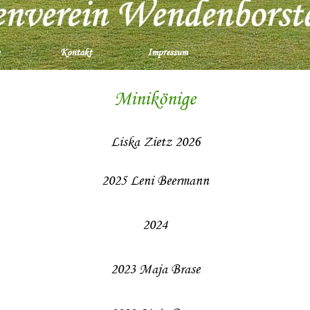
Menü überspringen
Kontakt
Impressum
Minikönige
Liska Zietz 2026
2025 Leni Beermann
2024
2023 Maja Brase